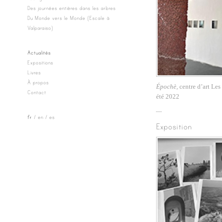
Des journées entières dans les arbres
Du Monde vers le Monde (Escale à
Valparaiso)
Actualités
Expositions
Livres
À propos
Épochè,
centre d’art Les
Contact
été 2022
fr
en
es
Exposition