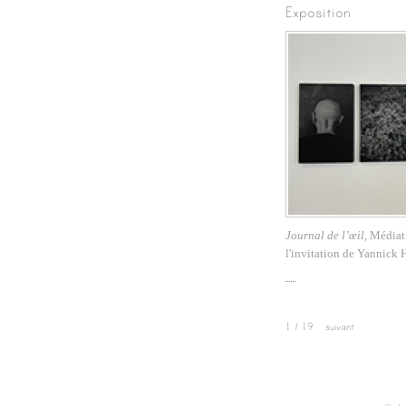
Exposition
Journal de l’œil,
Médiath
l'invitation de Yannick
1
/ 19
suivant