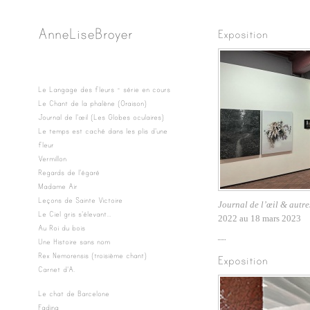
Anne Lise Broyer
Exposition
Le Langage des fleurs - série en cours
Le Chant de la phalène (Oraison)
Journal de l'œil (Les Globes oculaires)
Le temps est caché dans les plis d'une
fleur
Vermillon
Regards de l'égaré
Madame Air
Leçons de Sainte Victoire
Journal de l’œil & autres
Le Ciel gris s'élevant...
2022 au 18 mars 2023
Au Roi du bois
Une Histoire sans nom
Rex Nemorensis (troisième chant)
Exposition
Carnet d'A.
Le chat de Barcelone
Fading